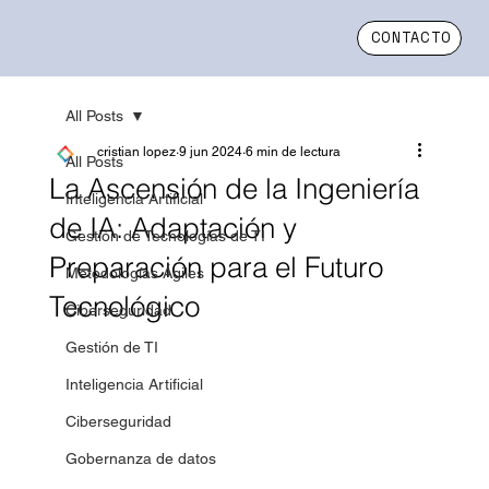
CONTACTO
All Posts
cristian lopez
9 jun 2024
6 min de lectura
All Posts
La Ascensión de la Ingeniería
Inteligencia Artificial
de IA: Adaptación y
Gestión de Tecnologías de TI
Preparación para el Futuro
Metodologías Ágiles
Tecnológico
Ciberseguridad
Gestión de TI
Inteligencia Artificial
Ciberseguridad
Gobernanza de datos