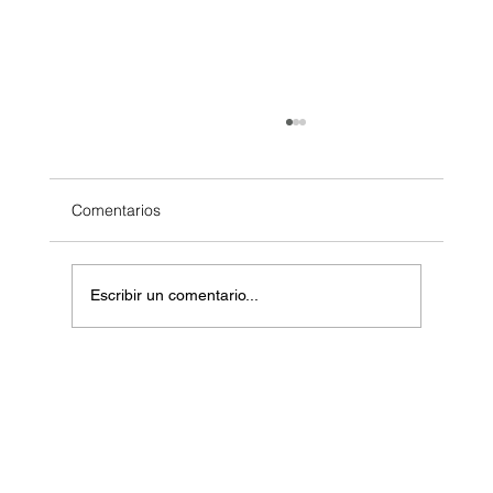
Comentarios
Escribir un comentario...
IA para Mayores de 50: Reinventarse
Nunca fue tan Posible