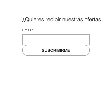
¿Quieres recibir nuestras ofertas,
noticias y blog a tu mail?
Email
*
SUSCRIBIRME