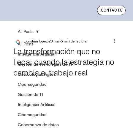
CONTACTO
All Posts
cristian lopez
20 mar
5 min de lectura
All Posts
La transformación que no
Inteligencia Artificial
llega: cuando la estrategia no
Gestión de Tecnologías de TI
cambia el trabajo real
Metodologías Ágiles
Ciberseguridad
Gestión de TI
Inteligencia Artificial
Ciberseguridad
Gobernanza de datos