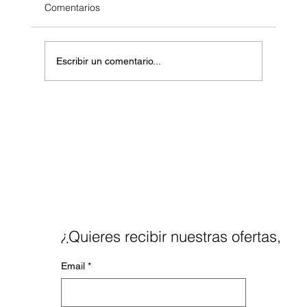
Comentarios
Escribir un comentario...
Certificaciones ITIL Passus Chile: Impulsa
tu Transformación Digital
¿Quieres recibir nuestras ofertas,
noticias y blog a tu mail?
Email
*