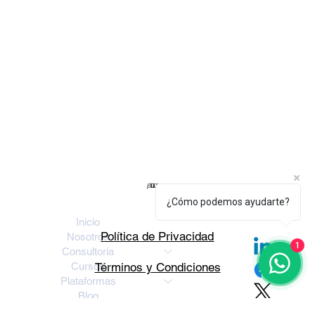
LEGAL
¡SÍGUENOS!
¿Cómo podemos ayudarte?
Inicio
Política de Privacidad
Nosotros
1
Consultoría
Términos y Condiciones
Cursos
Plataformas
Blog
Casos de Exito