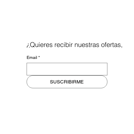
¿Quieres recibir nuestras ofertas,
noticias y blog a tu mail?
Email
*
SUSCRIBIRME