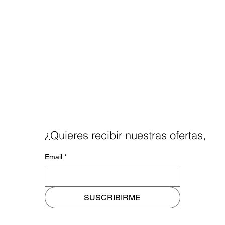
¿Quieres recibir nuestras ofertas,
noticias y blog a tu mail?
Email
*
SUSCRIBIRME