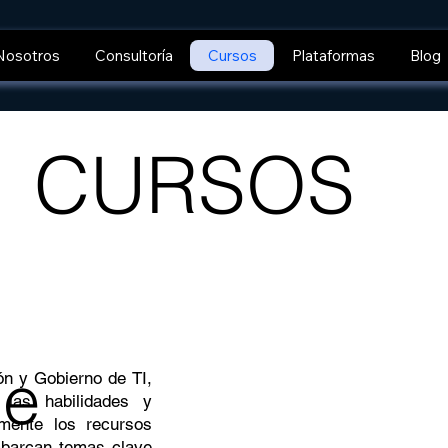
Nosotros
Consultoría
Cursos
Plataformas
Blog
CURSOS
de
n y Gobierno de TI,
 las habilidades y
zmente los recursos
abarcan temas clave