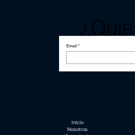
¿Quier
notici
Email
*
Inicio
Nosotros