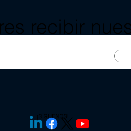
es recibir nues
as y blog a tu 
¡SÍGUENOS!