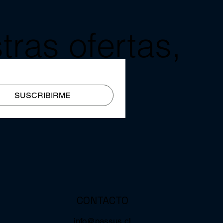
tras ofertas,
mail?
SUSCRIBIRME
CONTACTO
info@passus.cl