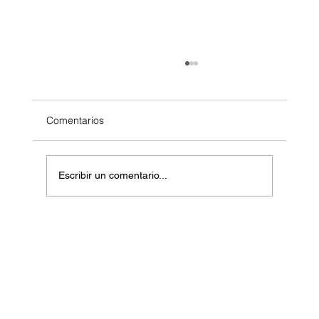
Comentarios
Escribir un comentario...
¿139 años para asegurar la frontera
norte? El problema ya no es solo físico