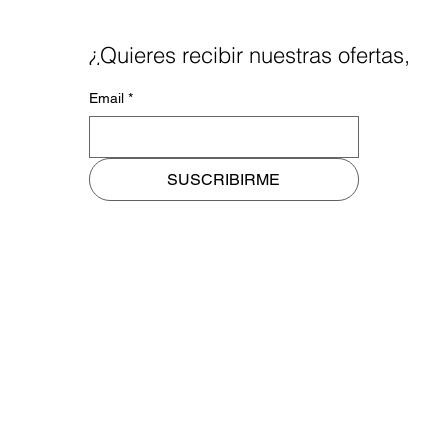
¿Quieres recibir nuestras ofertas,
noticias y blog a tu mail?
Email
*
SUSCRIBIRME