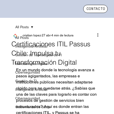
CONTACTO
All Posts
cristian lopez
27 abr
4 min de lectura
All Posts
Certificaciones ITIL Passus
Inteligencia Artificial
Chile: Impulsa tu
Gestión de Tecnologías de TI
Transformación Digital
Metodologías Ágiles
En un mundo donde la tecnología avanza a 
Ciberseguridad
pasos agigantados, las empresas e 
Gestión de TI
instituciones públicas necesitan adaptarse 
rápido para no quedarse atrás. ¿Sabías que 
Inteligencia Artificial
una de las claves para lograrlo es contar con 
Ciberseguridad
procesos de gestión de servicios bien 
estructurados? Aquí es donde entran las 
Gobernanza de datos
certificaciones ITIL, y Passus se ha 