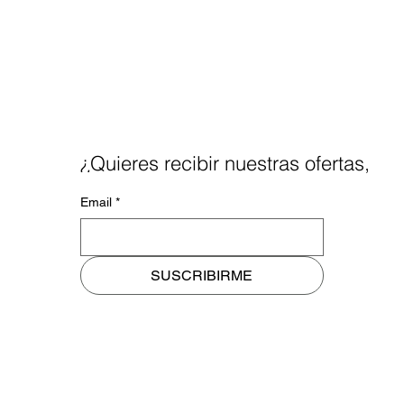
tu Transformación Digital
¿Quieres recibir nuestras ofertas,
noticias y blog a tu mail?
Email
*
SUSCRIBIRME