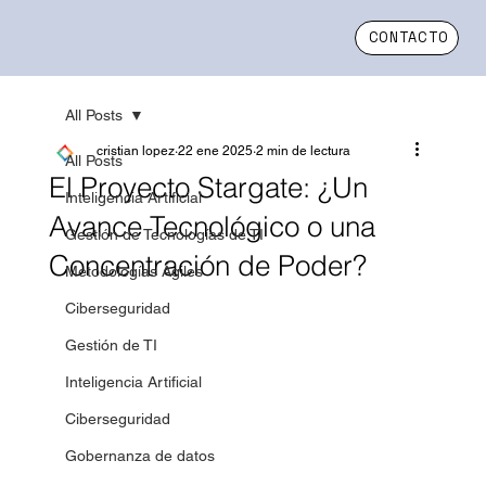
CONTACTO
All Posts
cristian lopez
22 ene 2025
2 min de lectura
All Posts
El Proyecto Stargate: ¿Un
Inteligencia Artificial
Avance Tecnológico o una
Gestión de Tecnologías de TI
Concentración de Poder?
Metodologías Ágiles
Ciberseguridad
Gestión de TI
Inteligencia Artificial
Ciberseguridad
Gobernanza de datos