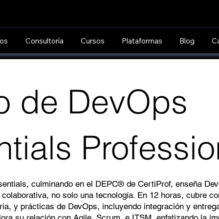
os
Consultoría
Cursos
Plataformas
Blog
Ca
o de DevOps
tials Professio
entials, culminando en el DEPC® de CertiProf, enseña D
y colaborativa, no solo una tecnología. En 12 horas, cubre c
ria, y prácticas de DevOps, incluyendo integración y entrega
a su relación con Agile, Scrum, e ITSM, enfatizando la im