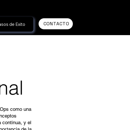
CONTACTO
sos de Exito
nal
evOps como una
onceptos
 continua, y el
portancia de la