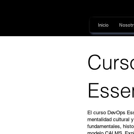
Inicio
Nosotr
Curs
Essen
El curso DevOps Ess
mentalidad cultural 
fundamentales, histo
modelo CALMS. Explor