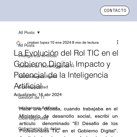
CONTACTO
All Posts
cristian lopez
10 ene 2024
8 min de lectura
All Posts
La Evolución del Rol TIC en el
Inteligencia Artificial
Gobierno Digital: Impacto y
Gestión de Tecnologías de TI
Potencial de la Inteligencia
Metodologías Ágiles
Artificial
Ciberseguridad
Actualizado:
16 abr 2024
Gestión de TI
Inteligencia Artificial
Hace una década, cuando trabajaba en el 
Ministerio de desarrollo social, escribí un 
Ciberseguridad
artículo  denominado "El Desafío de los 
Gobernanza de datos
Profesionales TIC en el Gobierno Digital". 