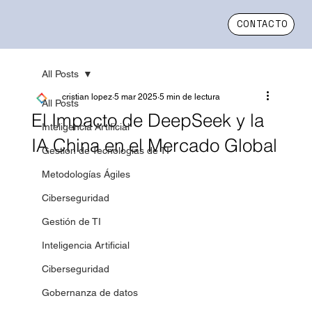
CONTACTO
All Posts
cristian lopez
5 mar 2025
5 min de lectura
All Posts
El Impacto de DeepSeek y la
Inteligencia Artificial
IA China en el Mercado Global
Gestión de Tecnologías de TI
Metodologías Ágiles
Ciberseguridad
Gestión de TI
Inteligencia Artificial
Ciberseguridad
Gobernanza de datos