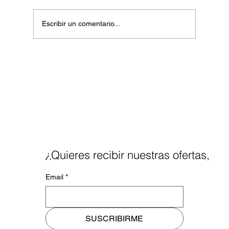
Escribir un comentario...
Certificaciones ITIL Passus Chile: Impulsa
tu Transformación Digital
¿Quieres recibir nuestras ofertas,
noticias y blog a tu mail?
Email
*
SUSCRIBIRME