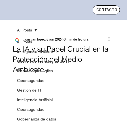
CONTACTO
All Posts
cristian lopez
8 jun 2024
3 min de lectura
All Posts
La IA y su Papel Crucial en la
Inteligencia Artificial
Protección del Medio
Gestión de Tecnologías de TI
Ambiente
Metodologías Ágiles
Ciberseguridad
Gestión de TI
Inteligencia Artificial
Ciberseguridad
Gobernanza de datos