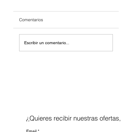
Comentarios
Escribir un comentario...
IA para Mayores de 50: Reinventarse
Nunca fue tan Posible
¿Quieres recibir nuestras ofertas,
noticias y blog a tu mail?
Email
*