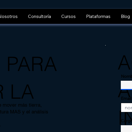
Nosotros
Consultoría
Cursos
Plataformas
Blog
A
S PARA
Nomb
A
 LA
Email
e mover más tierra,
I
A
tura MAS y el análisis
Cargo