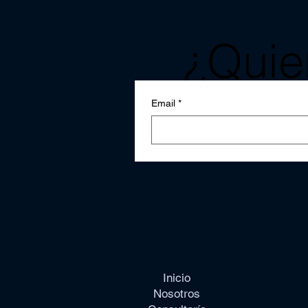
¿Quier
notici
Email
*
Inicio
Nosotros