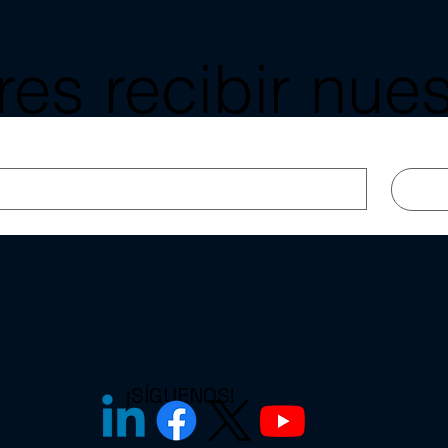
es recibir nues
as y blog a tu 
¡SÍGUENOS!