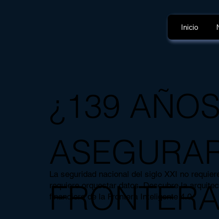
Inicio
¿139 AÑO
ASEGURAR
La seguridad nacional del siglo XXI no requier
FRONTER
requiere orquestar datos. Descubre la arquitec
financiero de la Frontera Inteligente 4.0.