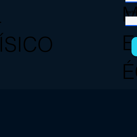
M
L
Insti
E
ÍSICO
É