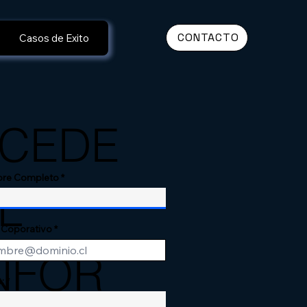
CONTACTO
Casos de Exito
CEDE
re Completo
L
 Coporativo
NFOR
: