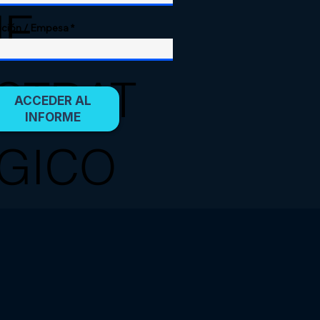
E
tución / Empesa
STRAT
ACCEDER AL
INFORME
GICO