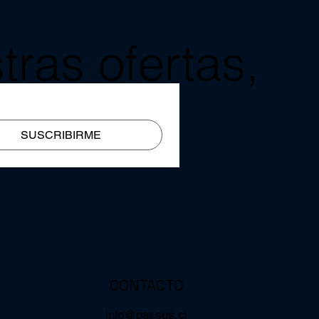
tras ofertas,
mail?
SUSCRIBIRME
CONTACTO
info@passus.cl