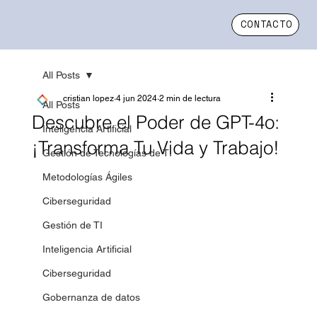
CONTACTO
All Posts
cristian lopez
4 jun 2024
2 min de lectura
All Posts
Descubre el Poder de GPT-4o:
Inteligencia Artificial
¡Transforma Tu Vida y Trabajo!
Gestión de Tecnologías de TI
Metodologías Ágiles
Ciberseguridad
Gestión de TI
Inteligencia Artificial
Ciberseguridad
Gobernanza de datos