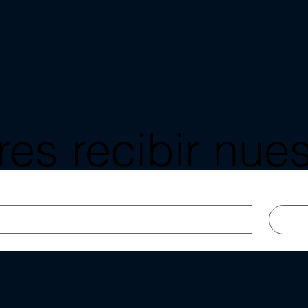
es recibir nues
as y blog a tu 