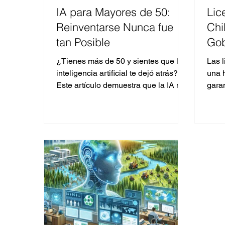
IA para Mayores de 50:
Lic
Reinventarse Nunca fue
Chi
tan Posible
Gob
Com
¿Tienes más de 50 y sientes que la
Las 
inteligencia artificial te dejó atrás?
una 
Este artículo demuestra que la IA no
garan
reemplaza tu experiencia.
traba
Sin..