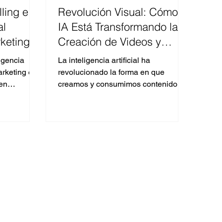
ling e
Revolución Visual: Cómo la
al
IA Está Transformando la
keting:
Creación de Videos y
as que
Narrativas
ligencia
La inteligencia artificial ha
marketing en
revolucionado la forma en que
 en
creamos y consumimos contenido
 Passus.
visual. Este blog explora el impacto
de la IA.