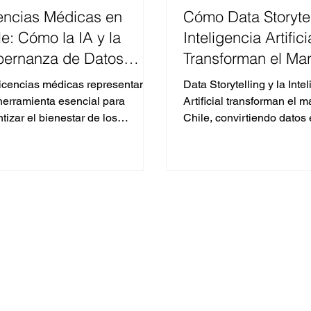
encias Médicas en
Cómo Data Storytel
le: Cómo la IA y la
Inteligencia Artifici
ernanza de Datos
Transforman el Mar
baten su Abuso
De Datos a Histori
licencias médicas representan
Data Storytelling y la Inte
Conectan"
herramienta esencial para
Artificial transforman el 
tizar el bienestar de los
Chile, convirtiendo datos
jadores y la continuidad laboral.
estrategias efectivas con
.