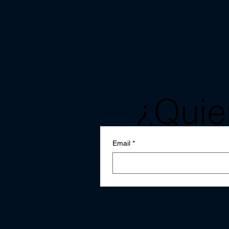
¿Quier
notici
Email
*